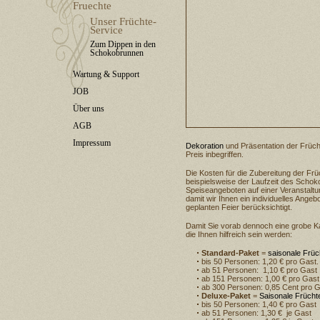
Fruechte
Unser Früchte-
Service
Zum Dippen in den
Schokobrunnen
Wartung & Support
JOB
Über uns
AGB
Impressum
Dekoration
und Präsentation der Früch
Preis inbegriffen.
Die Kosten für die Zubereitung der Fr
beispielsweise der Laufzeit des Scho
Speiseangeboten auf einer Veranstaltu
damit wir Ihnen ein individuelles Ang
geplanten Feier berücksichtigt.
Damit Sie vorab dennoch eine grobe Ka
die Ihnen hilfreich sein werden:
Standard-Paket
=
saisonale Früc
bis 50 Personen: 1,20 € pro Gast.
ab 51 Personen: 1,10 € pro Gast
ab 151 Personen: 1,00 € pro Gast
ab 300 Personen: 0,85 Cent pro 
Deluxe-Paket
=
Saisonale Frücht
bis 50 Personen: 1,40 € pro Gast
ab 51 Personen: 1,30 € je Gast